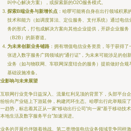
叫中心解决方案），或探索新的O2O服务模式。
探索B端业务与新增长点
：哈啰可能将自身在出行领域积累
技术和能力（如调度算法、定位服务、支付系统）通过电信
务的形式，打包成解决方案向其他企业提供，开辟企业服务
（B2B）的新赛道。
为未来创新业务铺路
：拥有增值电信业务资质，等于获得了
张进入数字服务广阔领域的“通行证”，为未来可能涉足的创
业务（如与物联网、车联网深度结合的服务）提前做好合规
基础设施准备。
行业影响与未来展望
在互联网行业竞争日益深入、流量红利见顶的背景下，头部平台
业纷纷向产业链上下游延伸，构建闭环生态。哈啰出行此举顺应
一趋势，标志着其正从一家“移动出行公司”向一家“基于移动技术
的本地生活及数字服务平台”加速演进。
新业务的开展也伴随着挑战。第二类增值电信业务领域竞争同样